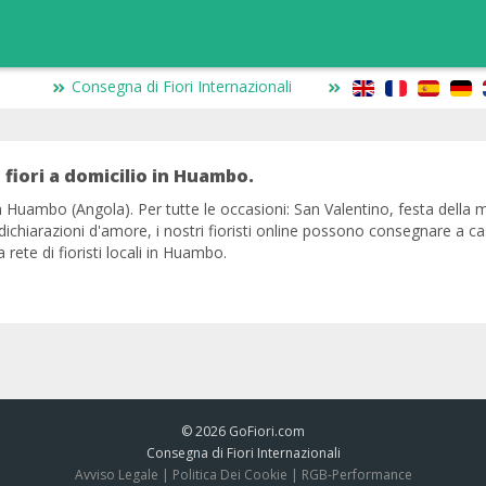
Consegna di Fiori Internazionali
 fiori a domicilio in Huambo.
in Huambo (Angola). Per tutte le occasioni: San Valentino, festa dell
 dichiarazioni d'amore, i nostri fioristi online possono consegnare a 
rete di fioristi locali in Huambo.
© 2026
GoFiori.com
Consegna di Fiori Internazionali
Avviso Legale
|
Politica Dei Cookie
|
RGB-Performance