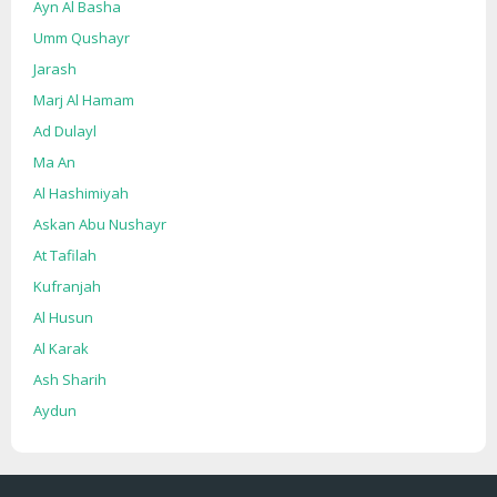
Ayn Al Basha
Umm Qushayr
Jarash
Marj Al Hamam
Ad Dulayl
Ma An
Al Hashimiyah
Askan Abu Nushayr
At Tafilah
Kufranjah
Al Husun
Al Karak
Ash Sharih
Aydun