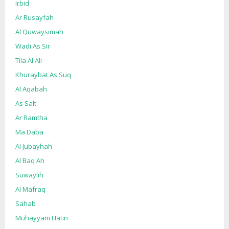
Irbid
Ar Rusayfah
Al Quwaysimah
Wadi As Sir
Tila Al Ali
Khuraybat As Suq
Al Aqabah
As Salt
Ar Ramtha
Ma Daba
Al Jubayhah
Al Baq Ah
Suwaylih
Al Mafraq
Sahab
Muhayyam Hatin