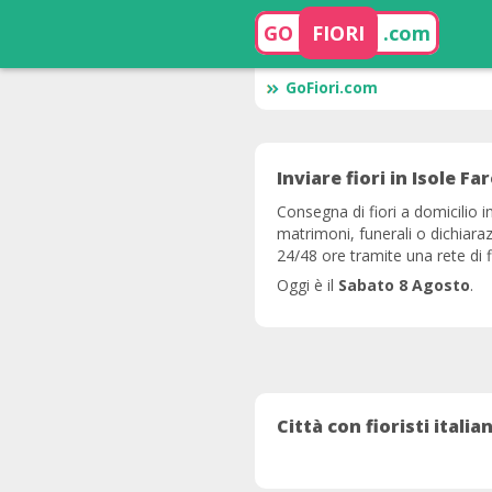
GO
FIORI
.com
GoFiori.com
Inviare fiori in Isole Fa
Consegna di fiori a domicilio i
matrimoni, funerali o dichiaraz
24/48 ore tramite una rete di fi
Oggi è il
Sabato 8 Agosto
.
Città con fioristi itali