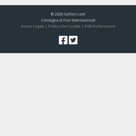
© 2026
GoFiori.com
Consegna di Fiori Internazionali
Avviso Legale
|
Politica Dei Cookie
|
RGB-Performance