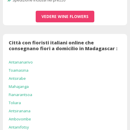
Spedizione inclusa nel prezzo
VEDERE WINE FLOWERS
Città con fioristi italiani online che
consegnano fiori a domicilio in Madagascar :
Antananarivo
Toamasina
Antsirabe
Mahajanga
Fianarantsoa
Toliara
Antsiranana
Ambovombe
Antanifotsy