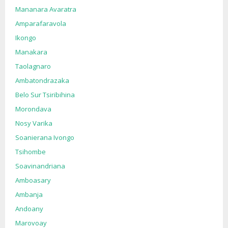
Mananara Avaratra
Amparafaravola
Ikongo
Manakara
Taolagnaro
Ambatondrazaka
Belo Sur Tsiribihina
Morondava
Nosy Varika
Soanierana Ivongo
Tsihombe
Soavinandriana
Amboasary
Ambanja
Andoany
Marovoay