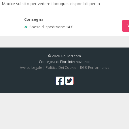
 Maxixe sul sito per vedere i bouquet disponibili per la
Consegna
Spese di spedizione 14 €
© 2026
GoFiori.com
Consegna di Fiori Internazionali
Avviso Legale
|
Politica Dei Cookie
|
RGB-Performance