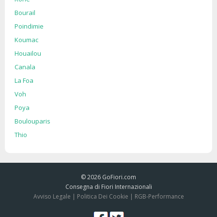
Bourail
Poindimie
Koumac
Houailou
Canala
La Foa
Voh
Poya
Boulouparis
Thio
© 2026
GoFiori.com
Consegna di Fiori Internazionali
Avviso Legale
|
Politica Dei Cookie
|
RGB-Performance