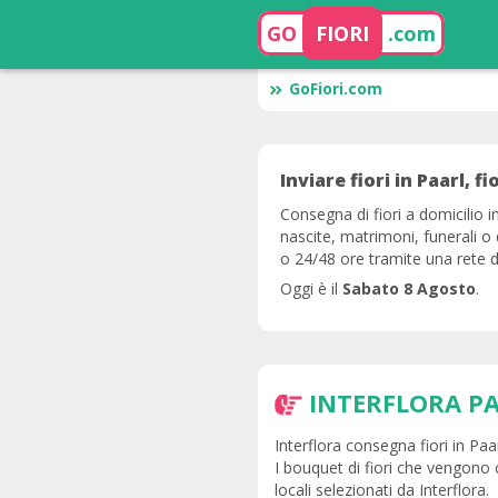
GO
FIORI
.com
GoFiori.com
Inviare fiori in Paarl, fi
Consegna di fiori a domicilio i
nascite, matrimoni, funerali o 
o 24/48 ore tramite una rete di f
Oggi è il
Sabato 8 Agosto
.
INTERFLORA P
Interflora consegna fiori in Paar
I bouquet di fiori che vengono 
locali selezionati da Interflora.