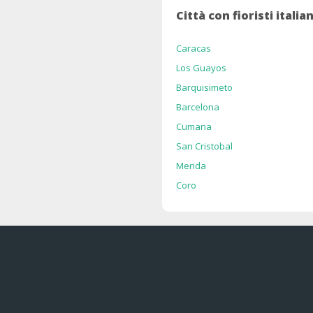
Città con fioristi itali
Caracas
Los Guayos
Barquisimeto
Barcelona
Cumana
San Cristobal
Merida
Coro