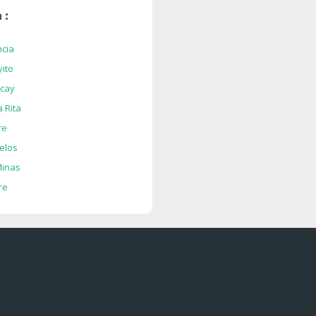
 :
ncia
ito
cay
 Rita
re
elos
Minas
gre