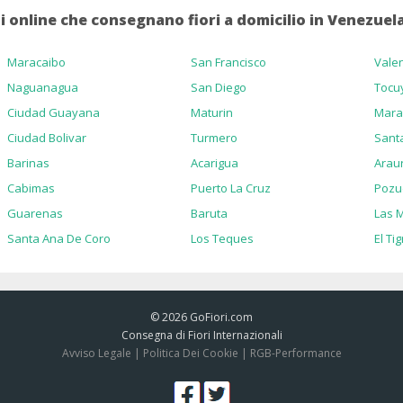
ani online che consegnano fiori a domicilio in Venezuela
Maracaibo
San Francisco
Vale
Naguanagua
San Diego
Tocuy
Ciudad Guayana
Maturin
Mara
Ciudad Bolivar
Turmero
Santa
Barinas
Acarigua
Arau
Cabimas
Puerto La Cruz
Pozu
Guarenas
Baruta
Las 
Santa Ana De Coro
Los Teques
El Ti
© 2026
GoFiori.com
Consegna di Fiori Internazionali
Avviso Legale
|
Politica Dei Cookie
|
RGB-Performance